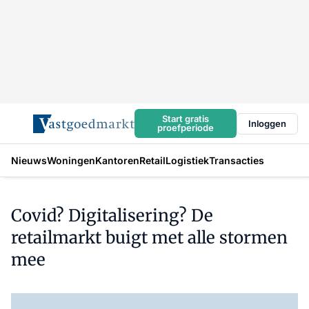
Start gratis
Inloggen
proefperiode
Nieuws
Woningen
Kantoren
Retail
Logistiek
Transacties
Covid? Digitalisering? De
retailmarkt buigt met alle stormen
mee