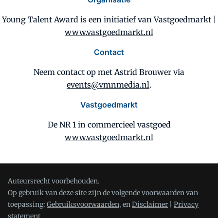
Young Talent Award is een initiatief van Vastgoedmarkt |
www.vastgoedmarkt.nl
Contact
Neem contact op met Astrid Brouwer via
events@vmnmedia.nl
.
Vastgoedmarkt
De NR 1 in commercieel vastgoed
www.vastgoedmarkt.nl
Auteursrecht voorbehouden.
Op gebruik van deze site zijn de volgende voorwaarden van
toepassing:
Gebruiksvoorwaarden,
en
Disclaimer
|
Privacy
statement