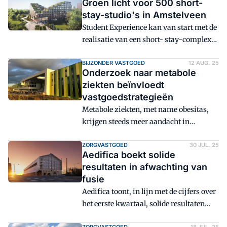
Groen licht voor 500 short-
stay-studio's in Amstelveen
Student Experience kan van start met de
realisatie van een short- stay-complex
in Amstelveen, nu de
omgevingsvergunning onherroepelijk
BIJZONDER VASTGOED
12 AUG. 25
Onderzoek naar metabole
is. Het complex biedt 500 volledig
ziekten beïnvloedt
gemeubileerde studio's en komt in het
vastgoedstrategieën
gebied Kronenburg.
Metabole ziekten, met name obesitas,
krijgen steeds meer aandacht in
farmaceutisch onderzoek. En dat
beïnvloedt ook vastgoedstrategieën
ZORGVASTGOED
30 JUL. 25
Aedifica boekt solide
aanzienlijk.
resultaten in afwachting van
fusie
Aedifica toont, in lijn met de cijfers over
het eerste kwartaal, solide resultaten
over het eerste halfjaar van 2025. Wel