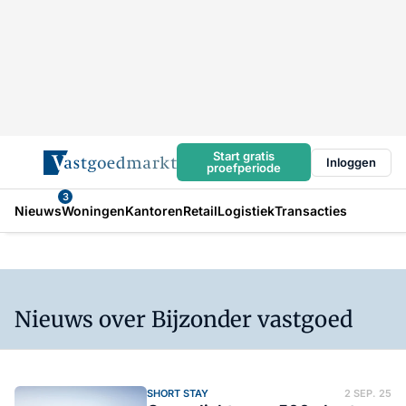
Start gratis
Inloggen
proefperiode
3
Nieuws
Woningen
Kantoren
Retail
Logistiek
Transacties
Nieuws over Bijzonder vastgoed
SHORT STAY
2 SEP. 25