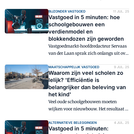
meer in zorgvastgoedbeleggingen in
Europa geïnvesteerd dan in dezelfde
BIJZONDER VASTGOED
11 JUL. 25
Vastgoed in 5 minuten: hoe
periode in 2021, het recordjaar van het
schoolgebouwen een
laatste decennium. Ook Nederland is
verdienmodel en
behoorlijk in trek bij investeerders.
blokkendozen zijn geworden
Vastgoedmarkt-hoofdredacteur Servaas
van der Laan sprak zich onlangs uit over
de ontwerpen van schoolgebouwen. Hij
spreekt over 'fantasieloze
MAATSCHAPPELIJK VASTGOED
9 JUL. 25
Waarom zijn veel scholen zo
kinderfabrieken'. Is het bouwen van
lelijk? 'Efficiëntie is
scholen een verdienmodel geworden? En
belangrijker dan beleving van
wat moet er gebeuren om scholen weer
het kind'
inspiratievol te maken?
Veel oude schoolgebouwen moeten
wijken voor nieuwbouw. Het resultaat is
dikwijls een inspiratieloze
'kinderfabriek' waar beleving, groen en
ALTERNATIEVE BELEGGINGEN
4 JUL. 25
Vastgoed in 5 minuten:
kwaliteit vaak het 'kind' van de