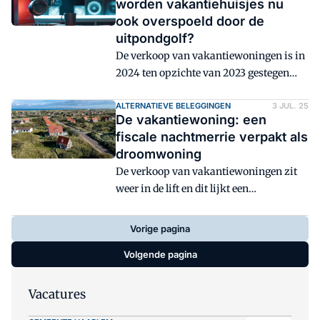
worden vakantiehuisjes nu
rekening zijn.
ook overspoeld door de
uitpondgolf?
De verkoop van vakantiewoningen is in
2024 ten opzichte van 2023 gestegen
met 15 procent, zo meldt het Kadaster.
Het NVM spreekt van een opmerkelijk
ALTERNATIEVE BELEGGINGEN
3 JUL. 25
De vakantiewoning: een
herstel, gezien het ongunstige fiscale
fiscale nachtmerrie verpakt als
klimaat. Is er sprake van een
droomwoning
uitpondgolf?
De verkoop van vakantiewoningen zit
weer in de lift en dit lijkt een
aantrekkelijke investering. Maar
fiscalist Luc van Dijk waarschuwt:
Vorige pagina
achter deze droom kan ook een fiscale
Volgende pagina
nachtmerrie schuilgaan.
Vacatures