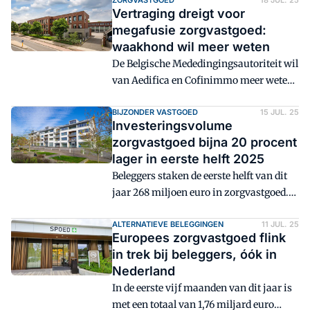
wacht het beursgenoteerde
ZORGVASTGOED
18 JUL. 25
Vertraging dreigt voor
zorgvastgoedfonds nog altijd op
megafusie zorgvastgoed:
definitief groen licht voor de fusie met
waakhond wil meer weten
branchegenoot Confinimmo.
De Belgische Mededingingsautoriteit wil
van Aedifica en Cofinimmo meer weten
over hun voorgenomen fusie alvorens te
beslissen of die door mag gaan.
BIJZONDER VASTGOED
15 JUL. 25
Investeringsvolume
zorgvastgoed bijna 20 procent
lager in eerste helft 2025
Beleggers staken de eerste helft van dit
jaar 268 miljoen euro in zorgvastgoed.
Dit is een afname van 19 procent
vergeleken met de eerste zes maanden
ALTERNATIEVE BELEGGINGEN
11 JUL. 25
Europees zorgvastgoed flink
van 2024.
in trek bij beleggers, óók in
Nederland
In de eerste vijf maanden van dit jaar is
met een totaal van 1,76 miljard euro