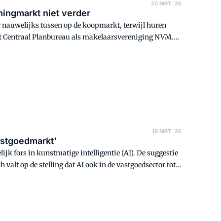
20 MRT. 26
ingmarkt niet verder
nauwelijks tussen op de koopmarkt, terwijl huren
het Centraal Planbureau als makelaarsvereniging NVM.
 beeld van de woningmarkt, schrijft Sander van der
19 MRT. 26
vastgoedmarkt'
jk fors in kunstmatige intelligentie (AI). De suggestie
valt op de stelling dat AI ook in de vastgoedsector tot