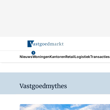
1
Nieuws
Woningen
Kantoren
Retail
Logistiek
Transacties
Vastgoedmythes