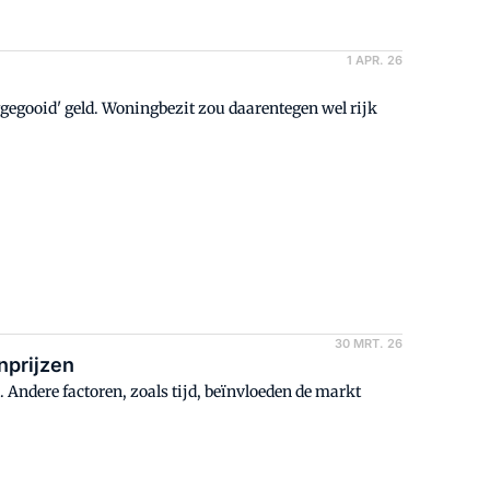
1 APR. 26
egooid' geld. Woningbezit zou daarentegen wel rijk
30 MRT. 26
nprijzen
. Andere factoren, zoals tijd, beïnvloeden de markt