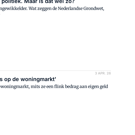
 politiek. Maar is dat wel zo?
t ingewikkelder. Wat zeggen de Nederlandse Grondwet,
?
3 APR. 26
as op de woningmarkt'
woningmarkt, mits ze een flink bedrag aan eigen geld