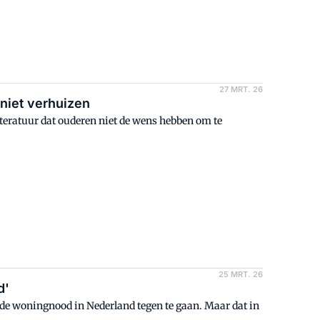
27 MRT. 26
niet verhuizen
kliteratuur dat ouderen niet de wens hebben om te
25 MRT. 26
d'
e woningnood in Nederland tegen te gaan. Maar dat in