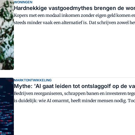
WONINGEN
Hardnekkige vastgoedmythes brengen de won
Kopers met een modaal inkomen zonder eigen geld komen er 
steeds minder vaak een alternatief is. Dat schrijven zowel 
Toch schetsen beide organisaties hiermee een vrij eenzijdig
Ploeg.
MARKTONTWIKKELING
Mythe: 'AI gaat leiden tot ontslaggolf op de 
Bedrijven reorganiseren, schrappen banen en investeren tegeli
is duidelijk: wie AI omarmt, heeft minder mensen nodig. Toch 
grootschalig banenverlies leidt, nog wel wat af te dingen.