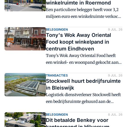
winkelruimte in Roermond
Een particuliere belegger heeft voor 3,2
miljoen euro een winkelruimte verkocht
aan de Sint Wirosingel 190-196 in
Roermond.
BELEGGINGEN
9 JUL. 26
Tony's Wok Away Oriental
Food koopt winkelpand in
centrum Eindhoven
Tony's Wok Away Oriental Food heeft
een winkel- en woonpand gekocht aan
de Nieuwstraat 7C en het Genderstraatje
11-13-15 in Eindhoven. De koopsom
TRANSACTIES
9 JUL. 26
Stockwell huurt bedrijfsruimte
bedraagt 1,35 miljoen euro.
in Bleiswijk
Logistiek dienstverlener Stockwell heeft
een bedrijfsruimte gehuurd aan de
Klappolder in Bleiswijk.
BELEGGINGEN
8 JUL. 26
Dit betaalde Benkey voor
kantoorpand in Hilversum