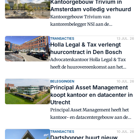
Kantoorgebouw Trivium in
Amsterdam volledig verhuurd
Kantoorgebouw Trivium van
kantorenbelegger NSI aan de
Derkinderenstraat 2-24 in Amsterdam
is weer volledig verhuurd.
TRANSACTIES
13 JUL. 26
Holla Legal & Tax verlengt
huurcontract in Den Bosch
Advocatenkantoor Holla Legal & Tax
heeft de huurovereenkomst aan het
Stationsplein 95-101 in 's-
Hertogenbosch langjarig verlengd.
BELEGGINGEN
10 JUL. 26
Principal Asset Management
koopt kantoor en datacenter in
Utrecht
Principal Asset Management heeft het
kantoor- en datacentergebouw aan de
Ptolemaeuslaan 69 in Utrecht
verworven.
TRANSACTIES
10 JUL. 26
Dartshopper huurt nieuw