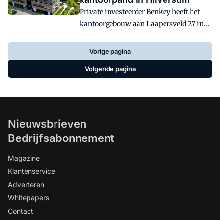
Private investeerder Benkey heeft het
kantoorgebouw aan Laapersveld 27 in
Hilversum aangekocht van een
particuliere belegger.
Vorige pagina
Volgende pagina
Nieuwsbrieven
Bedrijfsabonnement
Magazine
Klantenservice
Adverteren
Whitepapers
Contact