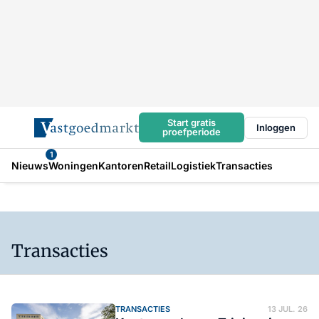
Start gratis
Inloggen
proefperiode
1
Nieuws
Woningen
Kantoren
Retail
Logistiek
Transacties
Transacties
TRANSACTIES
13 JUL. 26