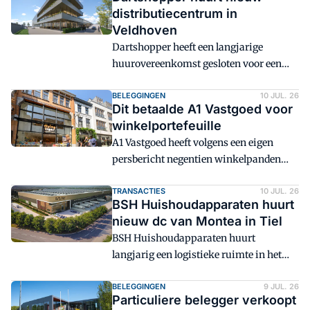
distributiecentrum in
Veldhoven
Dartshopper heeft een langjarige
huurovereenkomst gesloten voor een
nieuw distributiecentrum met
hoofdkantoor op bedrijventerrein
BELEGGINGEN
10 JUL. 26
Dit betaalde A1 Vastgoed voor
Habraken in Veldhoven.
winkelportefeuille
A1 Vastgoed heeft volgens een eigen
persbericht negentien winkelpanden
gekocht in Eindhoven, Amersfoort, Den
Bosch, Breda, Tilburg, Heerlen en
TRANSACTIES
10 JUL. 26
BSH Huishoudapparaten huurt
Maastricht.
nieuw dc van Montea in Tiel
BSH Huishoudapparaten huurt
langjarig een logistieke ruimte in het
nog te bouwen DC Quartz in Tiel van
logistiek vastgoedontwikkelaar en -
BELEGGINGEN
9 JUL. 26
Particuliere belegger verkoopt
investeerder Montea.