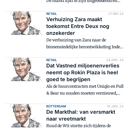
De markt lijkt te zijn uitgebodemd en
huurgroei ligt in het verschiet. Toch zijn
er goede redenen om terughoudend te
RETAIL
27 MEI 24
Verhuizing Zara maakt
zijn, schrijft Vastgoedmarkts
toekomst Entre Deux nog
hoofdredacteur Servaas van der Laan
onzekerder
De verhuizing van Zara naar de
binnenstedelijke herontwikkeling Inde
Lanscroon in Maastricht betekent een
enorme tegenslag voor de eigenaar van
RETAIL
24 APR. 24
Dat Vastned miljoenenverlies
winkelcentrum Entre Deux, blogt Ruud
neemt op Rokin Plaza is heel
de Wit.
goed te begrijpen
Als de huurcontracten met Uniqlo en Pull
& Bear nu zouden moeten vernieuwd,
zou dat beslist tot een aanzienlijke
afwaardering van Rokin Plaza hebben
ROTTERDAM
19 JAN. 24
De Markthal: van versmarkt
geleid, blogt Ruud de Wit.
naar vreetmarkt
Ruud de Wit stortte zich tijdens de