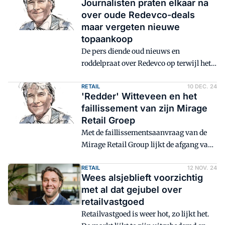
Journalisten praten elkaar na
over oude Redevco-deals
maar vergeten nieuwe
topaankoop
De pers diende oud nieuws en
roddelpraat over Redevco op terwijl het
echte nieuws voor het oprapen lag, blogt
Ruud de Wit.
RETAIL
10 DEC. 24
'Redder' Witteveen en het
faillissement van zijn Mirage
Retail Groep
Met de faillissementsaanvraag van de
Mirage Retail Group lijkt de afgang van
Michiel Witteveen compleet. Maar het
blijft een vraag of hij er persoonlijk zelf
RETAIL
12 NOV. 24
Wees alsjeblieft voorzichtig
slecht vanaf komt, blogt Ruud de Wit.
met al dat gejubel over
retailvastgoed
Retailvastgoed is weer hot, zo lijkt het.