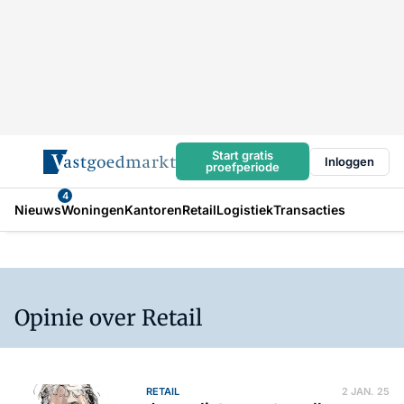
Start gratis
Inloggen
proefperiode
4
Nieuws
Woningen
Kantoren
Retail
Logistiek
Transacties
Opinie over Retail
RETAIL
2 JAN. 25