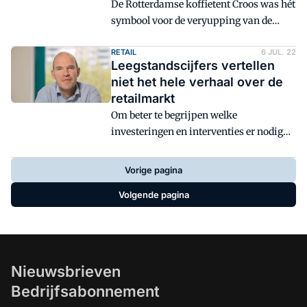
De Rotterdamse koffietent Croos was hét
Ybema van KroesePaternotte.
symbool voor de veryupping van de
voormalige volkswijk Nieuw-
Crooswijk. Nu de wijk volwassen is
RETAIL
6 JUL. 22
Leegstandscijfers vertellen
geworden, moet Croos wijken voor een
niet het hele verhaal over de
megalomaan 'koffiehotel' waar niemand
retailmarkt
in Crooswijk op zit te wachten, blogt
Om beter te begrijpen welke
hoofdredacteur van Vastgoedmarkt én
investeringen en interventies er nodig
inwoner van Crooswijk Servaas van der
zijn in de binnensteden en wijkcentra, is
Laan.
het belangrijk om verder te kijken dan
Vorige pagina
leegstandscijfers en huurtarieven, blogt
Volgende pagina
Cees-Jan Pen.
Nieuwsbrieven
Bedrijfsabonnement