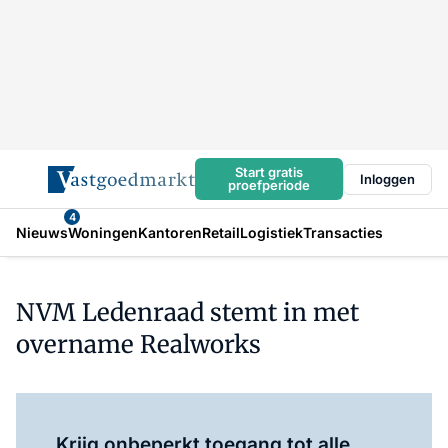
Start gratis
Inloggen
proefperiode
4
Nieuws
Woningen
Kantoren
Retail
Logistiek
Transacties
NVM Ledenraad stemt in met
overname Realworks
Log in
om dit artikel te lezen.
Krijg onbeperkt toegang tot alle