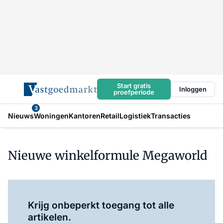
Start gratis
Inloggen
proefperiode
3
Nieuws
Woningen
Kantoren
Retail
Logistiek
Transacties
Nieuwe winkelformule Megaworld
Log in
om dit artikel te lezen.
Krijg onbeperkt toegang tot alle
artikelen.