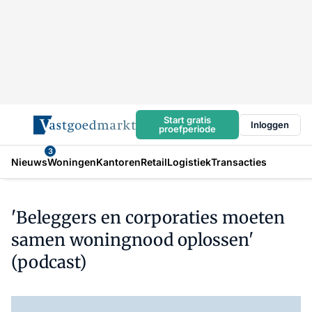
Start gratis
Inloggen
proefperiode
3
Nieuws
Woningen
Kantoren
Retail
Logistiek
Transacties
'Beleggers en corporaties moeten
samen woningnood oplossen'
(podcast)