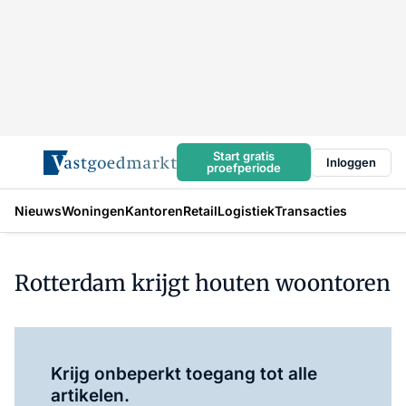
Start gratis
Inloggen
proefperiode
Nieuws
Woningen
Kantoren
Retail
Logistiek
Transacties
Rotterdam krijgt houten woontoren
Log in
om dit artikel te lezen.
Krijg onbeperkt toegang tot alle
artikelen.