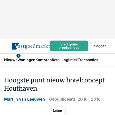
Start gratis
Inloggen
proefperiode
4
Nieuws
Woningen
Kantoren
Retail
Logistiek
Transacties
Hoogste punt nieuw hotelconcept
Houthaven
Martijn van Leeuwen
Gepubliceerd: 20 jul. 2018
Delen